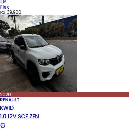
Flex
R$ 39.900
2020
RENAULT
KWID
1.0 12V SCE ZEN