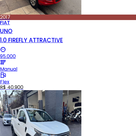
2017
FIAT
UNO
1.0 FIREFLY ATTRACTIVE
95.000
Manual
Flex
R$ 40.900