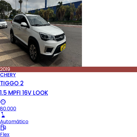
2019
CHERY
TIGGO 2
1.5 MPFI 16V LOOK
80.000
Automático
Flex