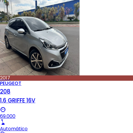
2017
PEUGEOT
208
1.6 GRIFFE 16V
69.000
Automático