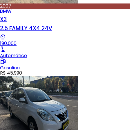
2007
BMW
X3
2.5 FAMILY 4X4 24V
190.000
Automático
Gasolina
R$ 45.990