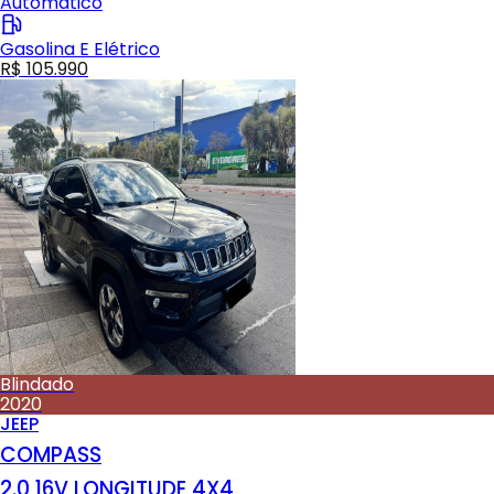
Automático
Gasolina E Elétrico
R$ 105.990
Blindado
2020
JEEP
COMPASS
2.0 16V LONGITUDE 4X4