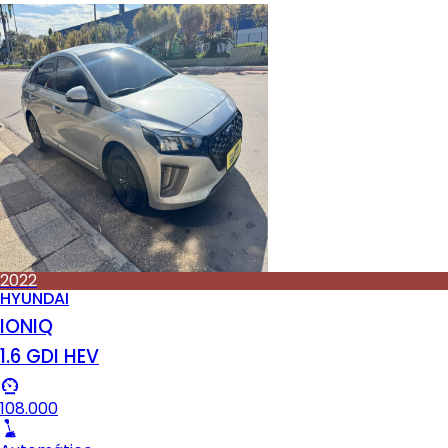
2022
HYUNDAI
IONIQ
1.6 GDI HEV
108.000