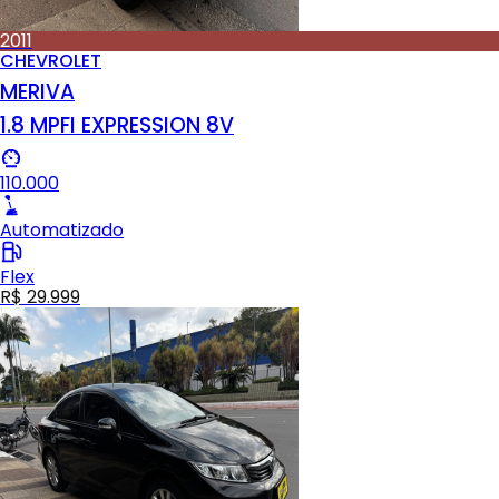
2011
CHEVROLET
MERIVA
1.8 MPFI EXPRESSION 8V
110.000
Automatizado
Flex
R$ 29.999