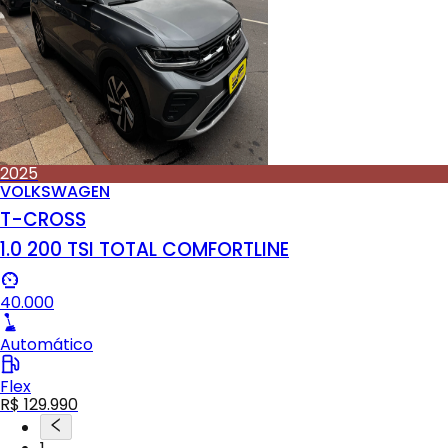
2025
VOLKSWAGEN
T-CROSS
1.0 200 TSI TOTAL COMFORTLINE
40.000
Automático
Flex
R$ 129.990