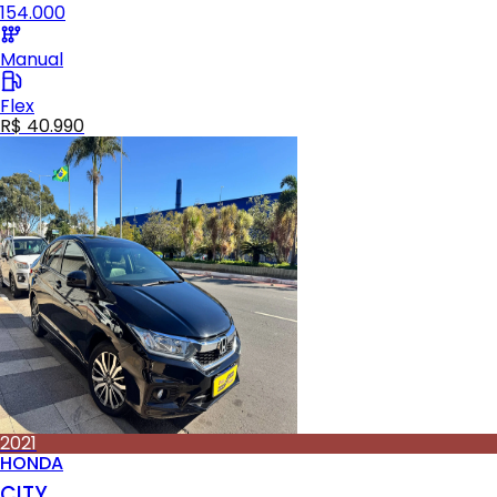
154.000
Manual
Flex
R$ 40.990
2021
HONDA
CITY