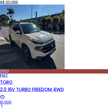
R$ 60.999
2022
FIAT
TORO
2.0 16V TURBO FREEDOM 4WD
61.000