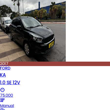
2017
FORD
KA
1.0 SE 12V
75.000
Manual