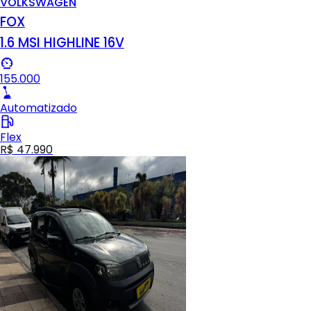
VOLKSWAGEN
FOX
1.6 MSI HIGHLINE 16V
155.000
Automatizado
Flex
R$ 47.990