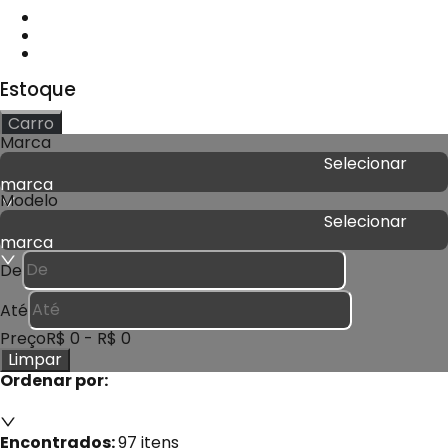
Estoque
Carro
Marca
Selecionar
marca
Modelo
Selecionar
marca
De
Até
Preço
R$ 0
-
R$ 0
Limpar
Ordenar por:
Encontrados:
97
itens