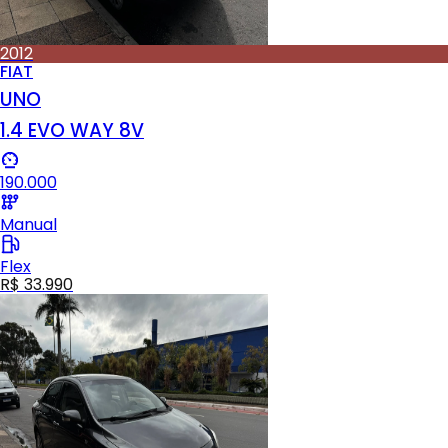
2012
FIAT
UNO
1.4 EVO WAY 8V
190.000
Manual
Flex
R$ 33.990