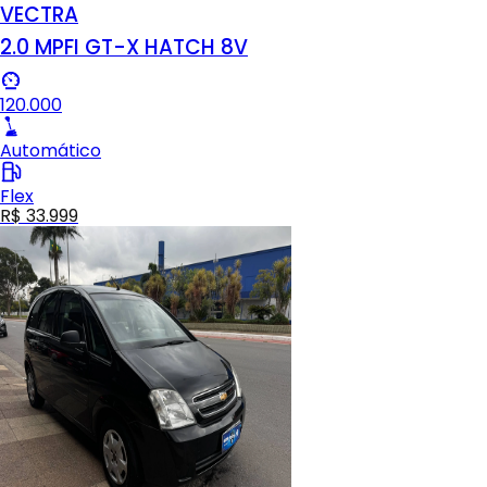
VECTRA
2.0 MPFI GT-X HATCH 8V
120.000
Automático
Flex
R$ 33.999