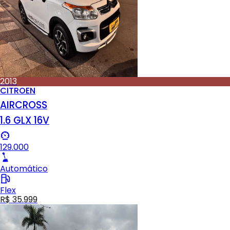
2013
CITROEN
AIRCROSS
1.6 GLX 16V
129.000
Automático
Flex
R$ 35.999