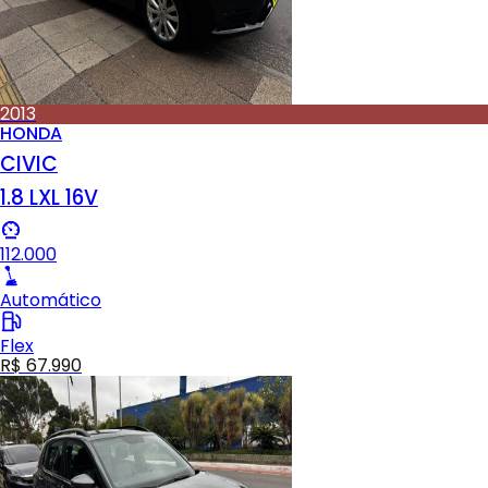
2013
HONDA
CIVIC
1.8 LXL 16V
112.000
Automático
Flex
R$ 67.990