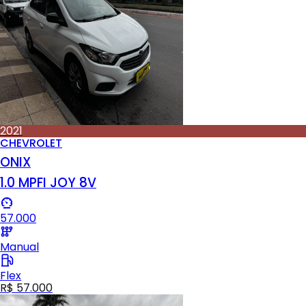
2021
CHEVROLET
ONIX
1.0 MPFI JOY 8V
57.000
Manual
Flex
R$ 57.000