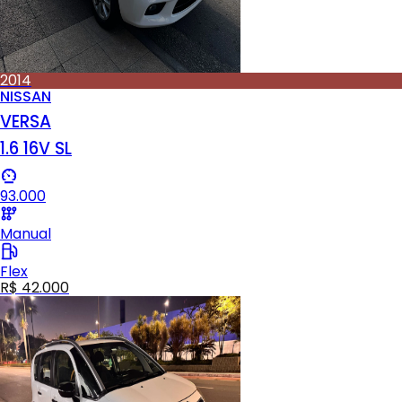
2014
NISSAN
VERSA
1.6 16V SL
93.000
Manual
Flex
R$ 42.000