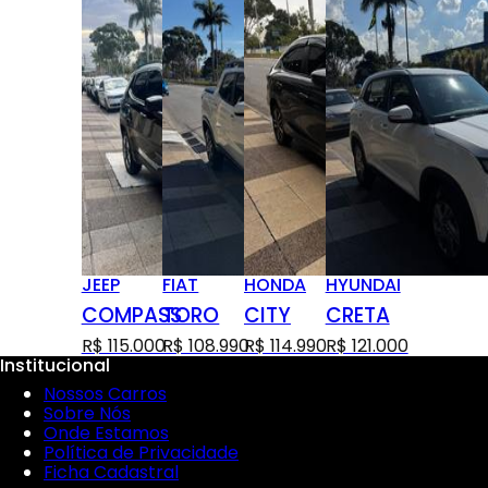
JEEP
FIAT
HONDA
HYUNDAI
COMPASS
TORO
CITY
CRETA
R$ 115.000
R$ 108.990
R$ 114.990
R$ 121.000
Institucional
Nossos Carros
Sobre Nós
Onde Estamos
Política de Privacidade
Ficha Cadastral