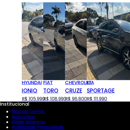
HYUNDAI
FIAT
CHEVROLET
KIA
IONIQ
TORO
CRUZE
SPORTAGE
R$ 105.990
R$ 108.990
R$ 96.800
R$ 111.990
Institucional
Nossos Carros
Sobre Nós
Onde Estamos
Política de Privacidade