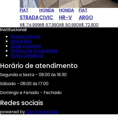
FIAT
HONDA
HONDA
FIAT
STRADA
CIVIC
HR-V
ARGO
R$ 74.999
R$ 67.990
R$ 80.990
R$ 72.900
Institucional
Nossos Carros
Sobre Nós
Onde Estamos
Política de Privacidade
Ficha Cadastral
Horário de atendimento
Segunda a Sexta - 08:00 às 18:30
Sábado - 08:00 às 17:00
Domingo e Feriado - Fechado
Redes sociais
powered by
Loja Conectada